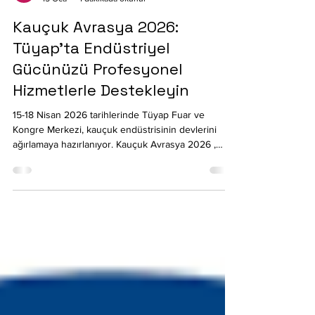
burak tunca
15 Oca
1 dakikada okunur
Kauçuk Avrasya 2026:
Tüyap’ta Endüstriyel
Gücünüzü Profesyonel
Hizmetlerle Destekleyin
15-18 Nisan 2026 tarihlerinde Tüyap Fuar ve
Kongre Merkezi, kauçuk endüstrisinin devlerini
ağırlamaya hazırlanıyor. Kauçuk Avrasya 2026 ,
teknoloji ve inovasyonun sergileneceği yoğun bir
platform sunarken; markanızın bu yoğunlukta
profesyonelce temsil edilmesi başarınızın
anahtarıdır. BU Ajans ve FuarCatering.com olarak,
kauçuk sektörünün bu önemli buluşmasında 16 yıllık
saha tecrübemizle yanınızdayız. Endüstriyel
Tempoya Uygun Kesintisiz Catering Kauçuk fuarı
gibi teknik