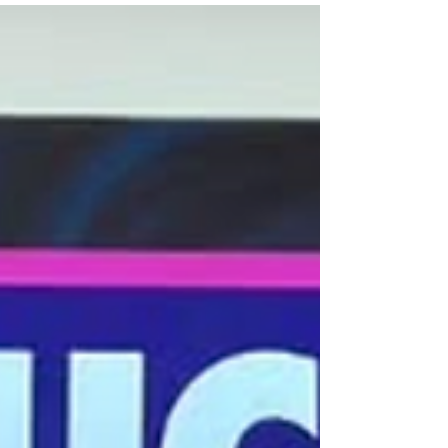
sıyrılmanın yolu, profesyonel bir ekipten geçer. BU
Ajans olarak 16 yıllık saha tecrübemizle; bir hostesin
sadece bir personel değil, markanızın "ilk izlenim
elçisi" olduğunun bilinciyle hareket ediyoruz. Peki,
fuarınız için doğru ek