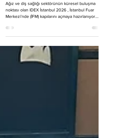
Hekimliği Dünyasında
Profesyonel İkram ve Personel
Çözümleri
Ağız ve diş sağlığı sektörünün küresel buluşma
noktası olan IDEX İstanbul 2026 , İstanbul Fuar
Merkezi’nde (İFM) kapılarını açmaya hazırlanıyor.
Dünyanın dört bir yanından gelen diş hekimleri,
teknisyenler ve sektör profesyonellerinin
ağırlanacağı bu prestijli organizasyonda, standınızın
sunduğu deneyim markanızın akılda kalıcılığını
belirleyecek. BU Ajans ve FuarCatering.com olarak,
dental sektörün hassasiyetlerini biliyor ve IDEX
2026’da markanızı zirveye taşıyacak çözümle