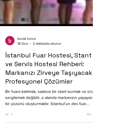
burak tunca
16 Oca
2 dakikada okunur
İstanbul Fuar Hostesi, Stant
ve Servis Hostesi Rehberi:
Markanızı Zirveye Taşıyacak
Profesyonel Çözümler
Bir fuara katılmak, sadece bir stant kurmak ve ürün
sergilemek değildir; o alanda markanızın yaşayan
bir yüzünü oluşturmaktır. İstanbul’un dev fuar
merkezleri olan İFM (İstanbul Fuar Merkezi) , TÜYAP
ve Lütfi Kırdar ’da yüzlerce rakip arasından