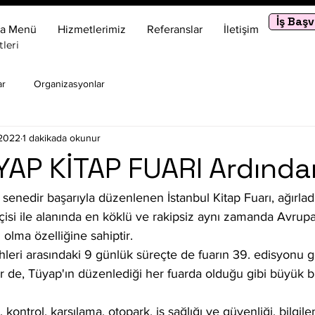
İş Baş
a Menü
Hizmetlerimiz
Referanslar
İletişim
leri
ar
Organizasyonlar
 2022
1 dakikada okunur
AP KİTAP FUARI Ardında
enedir başarıyla düzenlenen İstanbul Kitap Fuarı, ağırlad
çisi ile alanında en köklü ve rakipsiz aynı zamanda Avrupa
 olma özelliğine sahiptir.
ihleri arasındaki 9 günlük süreçte de fuarın 39. edisyonu g
r de, Tüyap'ın düzenlediği her fuarda olduğu gibi büyük bir
, kontrol, karşılama, otopark, iş sağlığı ve güvenliği, bilgil