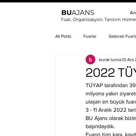
BU
AJANS
An
Fuar, Organizasyon, Tanıtım Hizmet
All Posts
Fuarlar
Gelecek Fuarl
burak tunca
13 Ara
2022 TÜY
TÜYAP tarafından 39 s
milyona yakın ziyaret
ulaşan en büyük fuarı
3 - 11 Aralık 2022 tar
BU Ajans olarak bizle
başındaydık. 
Fuarın tüm kapı, kayıt