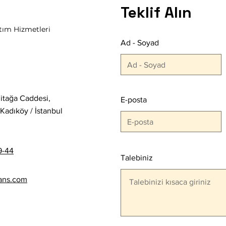
Teklif Alın
tım Hizmetleri
FUAR CATERING
Ad - Soyad
KAU
Erdi
itağa Caddesi,
E-posta
Kadıköy / İstanbul
9-44
Talebiniz
ans.com