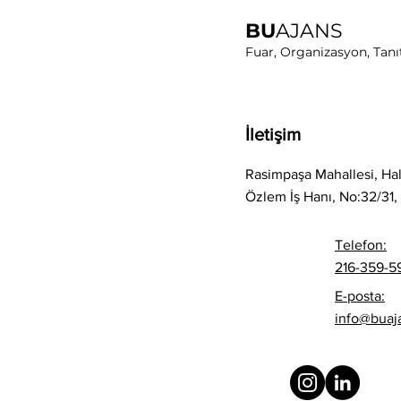
BU
AJANS
Fuar, Organizasyon, Tanı
2026 Sezonu Karavanist ile
İletişim
Başladı: Tüyap’ın Her
Noktasında BU Ajans
Rasimpaşa Mahallesi, Hal
İmzası
Özlem İş Hanı, No:32/31, 
Telefon:
216-359-5
E-posta:
info@buaj