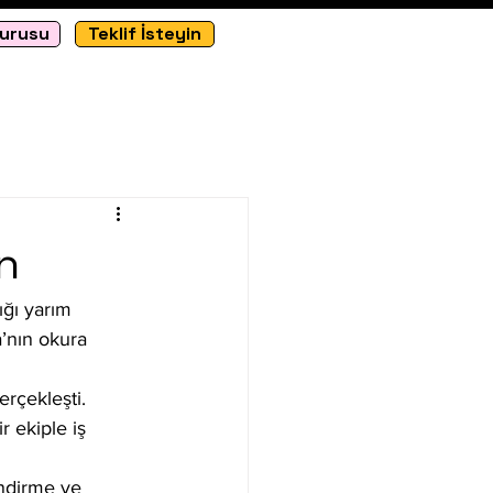
vurusu
Teklif İsteyin
n
ığı yarım 
’nın okura 
erçekleşti.
 ekiple iş 
endirme ve 