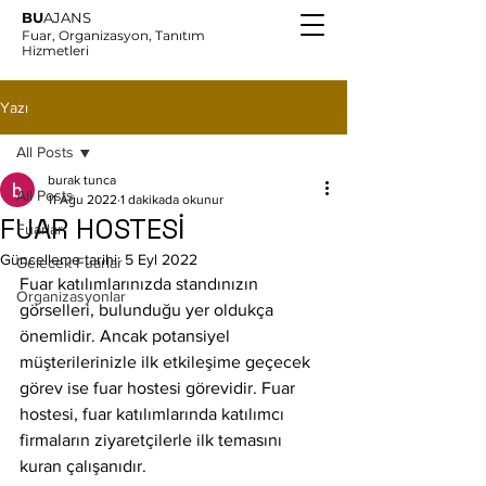
BU
AJANS
Fuar, Organizasyon, Tanıtım
Hizmetleri
Yazı
All Posts
burak tunca
All Posts
11 Ağu 2022
1 dakikada okunur
FUAR HOSTESİ
Fuarlar
Güncelleme tarihi:
5 Eyl 2022
Gelecek Fuarlar
Fuar katılımlarınızda standınızın 
Organizasyonlar
görselleri, bulunduğu yer oldukça 
önemlidir. Ancak potansiyel 
müşterilerinizle ilk etkileşime geçecek 
görev ise fuar hostesi görevidir. Fuar 
hostesi, fuar katılımlarında katılımcı 
firmaların ziyaretçilerle ilk temasını 
kuran çalışanıdır.