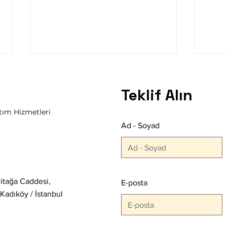
Teklif Alın
tım Hizmetleri
FUAR CATERING
Ad - Soyad
KAU
Erdi
itağa Caddesi,
E-posta
Kadıköy / İstanbul