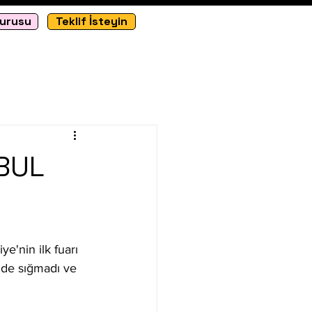
vurusu
Teklif İsteyin
NBUL
e'nin ilk fuarı 
e de sığmadı ve 