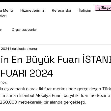
İş Baş
a Menü
Hizmetlerimiz
Referanslar
İletişim
leri
ar
Organizasyonlar
 2024
1 dakikada okunur
nin En Büyük Fuarı İSTA
 FUARI 2024
2024
a eş zamanlı olarak iki fuar merkezinde gerçekleşen Türkiy
eyim sunan İstanbul Mobilya Fuarı, bu yıl iki fuar merkezin
l 250.000 metrekarelik bir alanda gerçekleşti.