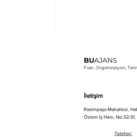
BU
AJANS
Fuar, Organizasyon, Tanı
2026 Sezonu Karavanist ile
İletişim
Başladı: Tüyap’ın Her
Noktasında BU Ajans
Rasimpaşa Mahallesi, Hal
İmzası
Özlem İş Hanı, No:32/31, 
Telefon: