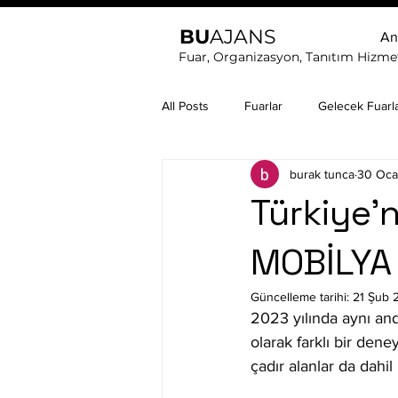
BU
AJANS
An
Fuar, Organizasyon, Tanıtım Hizmet
All Posts
Fuarlar
Gelecek Fuarl
burak tunca
30 Oca
Türkiye'
MOBİLYA
Güncelleme tarihi:
21 Şub 
2023 yılında aynı and
olarak farklı bir den
çadır alanlar da dahi